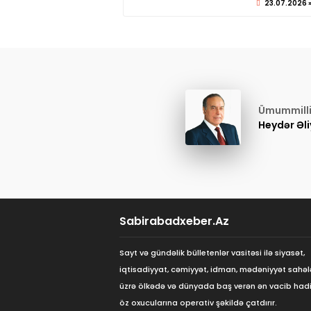
23.07.2026 »
Ümummilli 
Heydər Əl
Sabirabadxeber.Az
Sayt və gündəlik bülletenlər vasitəsi ilə siyasət,
iqtisadiyyat, cəmiyyət, idman, mədəniyyət sahəl
üzrə ölkədə və dünyada baş verən ən vacib hadi
öz oxucularına operativ şəkildə çatdırır.