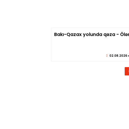
Bakı-Qazax yolunda qəza - Ölə
© sabirabadx
02.08.2026 »