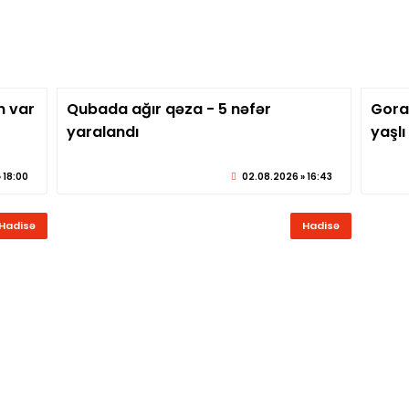
n var
Qubada ağır qəza - 5 nəfər
Goran
eber.az
© sabirabadxeber.az
yaralandı
yaşlı
 18:00
02.08.2026 » 16:43
Hadisə
Hadisə