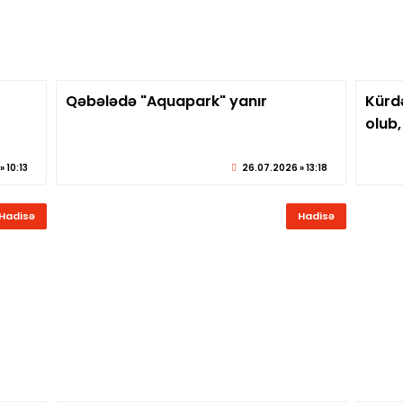
Qəbələdə "Aquapark" yanır
Kürd
eber.az
© sabirabadxeber.az
olub,
 10:13
26.07.2026 » 13:18
Hadisə
Hadisə