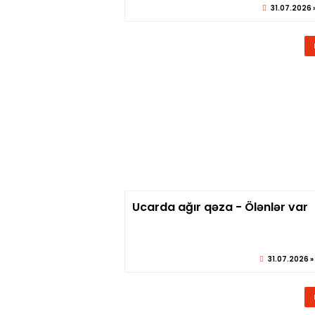
31.07.2026 »
Ucarda ağır qəza - Ölənlər var
© sabirabadx
31.07.2026 »