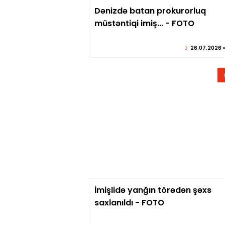
Dənizdə batan prokurorluq
© sabirabadx
müstəntiqi imiş... - FOTO
26.07.2026 »
İmişlidə yanğın törədən şəxs
© sabirabadx
saxlanıldı - FOTO