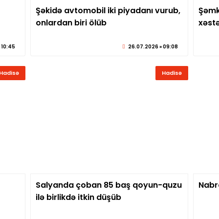
Şəkidə avtomobil iki piyadanı vurub,
Şəmki
eber.az
© sabirabadxeber.az
onlardan biri ölüb
xəst
 10:45
26.07.2026 » 09:08
Hadisə
Hadisə
Salyanda çoban 85 baş qoyun-quzu
Nabra
eber.az
© sabirabadxeber.az
ilə birlikdə itkin düşüb