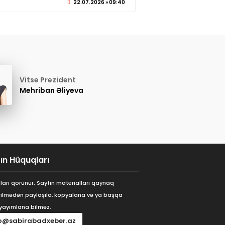
22.07.2026 » 09:40
Vitse Prezident
Mehriban Əliyeva
ın Hüquqları
arı qorunur. Saytın materialları qaynaq
ilmədən paylaşıla, kopyalana və ya başqa
yayımlana bilməz.
o@sabirabadxeber.az