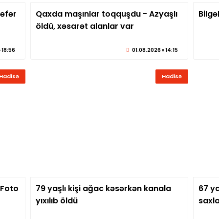
nəfər
Qaxda maşınlar toqquşdu - Azyaşlı
Bilgə
eber.az
© sabirabadxeber.az
öldü, xəsarət alanlar var
 18:56
01.08.2026 » 14:15
Hadisə
Hadisə
 Foto
79 yaşlı kişi ağac kəsərkən kanala
67 ya
eber.az
© sabirabadxeber.az
yıxılıb öldü
saxla