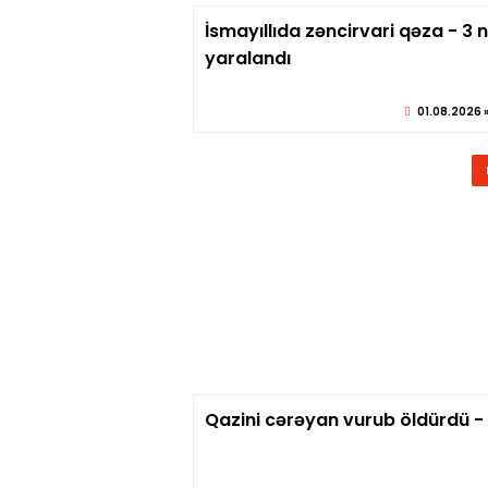
İsmayıllıda zəncirvari qəza - 3 
© sabirabadx
yaralandı
01.08.2026 »
Qazini cərəyan vurub öldürdü -
© sabirabadx