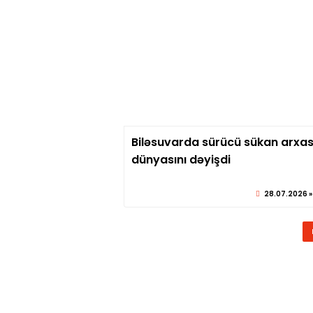
Biləsuvarda sürücü sükan arxa
© sabirabadx
dünyasını dəyişdi
28.07.2026 »