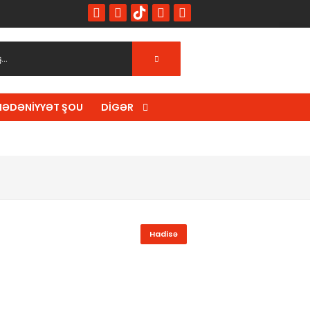
ƏDƏNIYYƏT ŞOU
DIGƏR
Hadisə