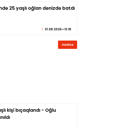
hdə 25 yaşlı oğlan dənizdə batdı
© sabirabadxeber.az
01.08.2026 » 13:18
Hadisə
şlı kişi bıçaqlandı - Oğlu
© sabirabadxeber.az
nıldı