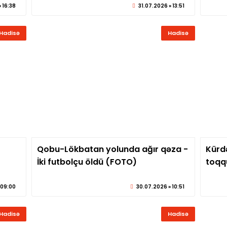
 16:38
31.07.2026 » 13:51
Hadisə
Hadisə
Qobu-Lökbatan yolunda ağır qəza -
Kürd
eber.az
© sabirabadxeber.az
İki futbolçu öldü (FOTO)
toqq
 09:00
30.07.2026 » 10:51
Hadisə
Hadisə