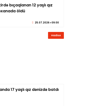
rdə bıçaqlanan 12 yaşlı qız
© sabirabadxeber.az
əxanada öldü
25.07.2026 » 09:00
Hadisə
nda 17 yaşlı qız dənizdə batdı
© sabirabadxeber.az