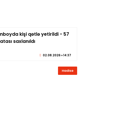
boyda kişi qətlə yetirildi - 57
© sabirabadxeber.az
 atası saxlanıldı
02.08.2026 » 14:37
Hadisə