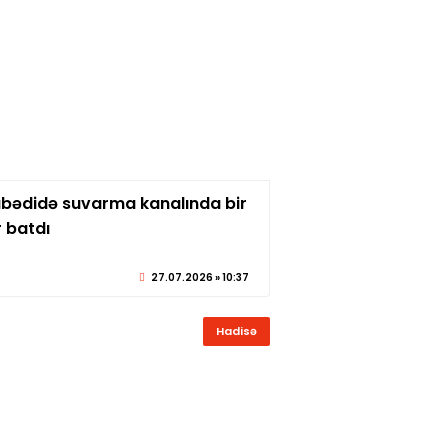
bədidə suvarma kanalında bir
© sabirabadxeber.az
 batdı
27.07.2026 » 10:37
Hadisə