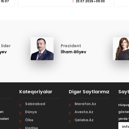
 15:07
23.07.2026 » 09:00
lider
Prezident
iyev
İlham Əliyev
Kateqoriyalar
Digər Saytlarımız
Sayt
Sabirabad
Marafon.Az
Hüquql
əri
Dünya
Avesta.Az
göstər
sələri
yerdə 
Ölkə
Qelebe.Az
inf
Hadisə