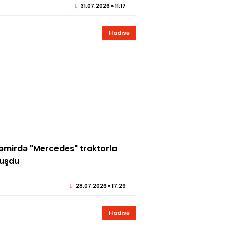
31.07.2026 » 11:17
Hadisə
əmirdə "Mercedes" traktorla
© sabirabadxeber.az
uşdu
28.07.2026 » 17:29
Hadisə