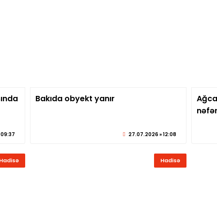
sında
Bakıda obyekt yanır
Ağca
eber.az
© sabirabadxeber.az
nəfər
 09:37
27.07.2026 » 12:08
Hadisə
Hadisə