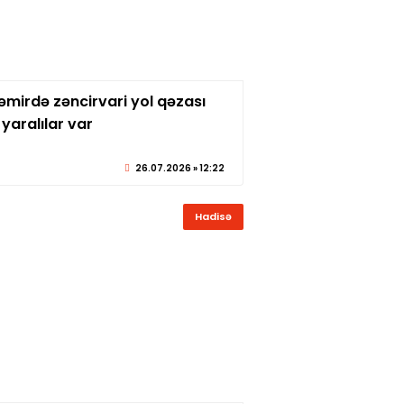
əmirdə zəncirvari yol qəzası
© sabirabadxeber.az
 yaralılar var
26.07.2026 » 12:22
Hadisə