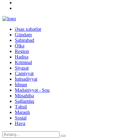
Əsas xəbərlər
Gündəm
Sabirabad
Ölkə
Region
Hadisə
Kriminal
Siyasət
Cəmiyyət
İqtisadiyyat
İdman
Mədəniyyət - Şou
Müsahibə
Sağlamlıq
Təhsil
Maraqlı
Sosial
Hava