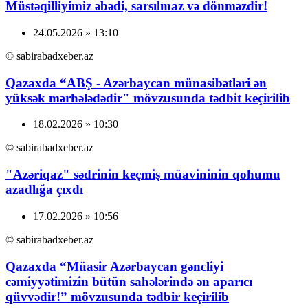
Müstəqilliyimiz əbədi, sarsılmaz və dönməzdir!
24.05.2026 » 13:10
© sabirabadxeber.az
Qazaxda “ABŞ - Azərbaycan münasibətləri ən
yüksək mərhələdədir" mövzusunda tədbit keçirilib
18.02.2026 » 10:30
© sabirabadxeber.az
"Azəriqaz" sədrinin keçmiş müavininin qohumu
azadlığa çıxdı
17.02.2026 » 10:56
© sabirabadxeber.az
Qazaxda “Müasir Azərbaycan gəncliyi
cəmiyyətimizin bütün sahələrində ən aparıcı
qüvvədir!” mövzusunda tədbir keçirilib