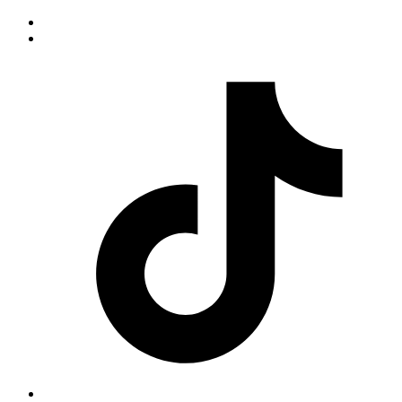
Yüklənir...
:
...