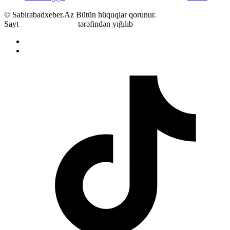
© Sabirabadxeber.Az
Bütün hüquqlar qorunur.
Sayt
Məmmədov Ülvi
tərəfindən yığılıb