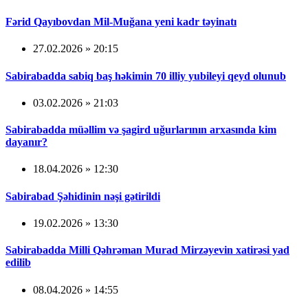
Fərid Qayıbovdan Mil-Muğana yeni kadr təyinatı
27.02.2026 » 20:15
Sabirabadda sabiq baş həkimin 70 illiy yubileyi qeyd olunub
03.02.2026 » 21:03
Sabirabadda müəllim və şagird uğurlarının arxasında kim
dayanır?
18.04.2026 » 12:30
Sabirabad Şəhidinin nəşi gətirildi
19.02.2026 » 13:30
Sabirabadda Milli Qəhrəman Murad Mirzəyevin xatirəsi yad
edilib
08.04.2026 » 14:55