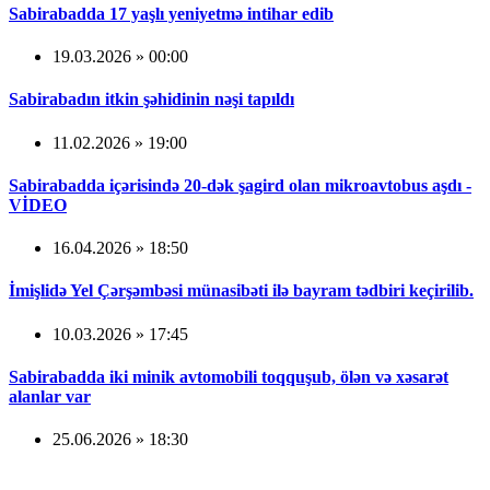
Sabirabadda 17 yaşlı yeniyetmə intihar edib
19.03.2026 » 00:00
Sabirabadın itkin şəhidinin nəşi tapıldı
11.02.2026 » 19:00
Sabirabadda içərisində 20-dək şagird olan mikroavtobus aşdı -
VİDEO
16.04.2026 » 18:50
İmişlidə Yel Çərşəmbəsi münasibəti ilə bayram tədbiri keçirilib.
10.03.2026 » 17:45
Sabirabadda iki minik avtomobili toqquşub, ölən və xəsarət
alanlar var
25.06.2026 » 18:30