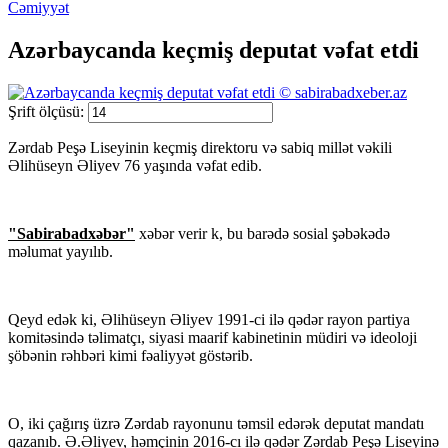
Cəmiyyət
Azərbaycanda keçmiş deputat vəfat etdi
© sabirabadxeber.az
Şrift ölçüsü:
Zərdab Peşə Liseyinin keçmiş direktoru və sabiq millət vəkili
Əlihüseyn Əliyev 76 yaşında vəfat edib.
"Sabirabadxəbər"
xəbər verir k, bu barədə sosial şəbəkədə
məlumat yayılıb.
Qeyd edək ki, Əlihüseyn Əliyev 1991-ci ilə qədər rayon partiya
komitəsində təlimatçı, siyasi maarif kabinetinin müdiri və ideoloji
şöbənin rəhbəri kimi fəaliyyət göstərib.
O, iki çağırış üzrə Zərdab rayonunu təmsil edərək deputat mandatı
qazanıb. Ə.Əliyev, həmçinin 2016-cı ilə qədər Zərdab Peşə Liseyinə