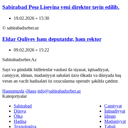
Sabirabad Peşə Liseyinə yeni direktor təyin edilib.
19.02.2026 » 15:30
© sabirabadxeber.az
Eldar Quliyev həm deputatdır, həm rektor
09.02.2026 » 15:22
Sabirabadxeber.Az
Sayt və gündəlik bülletenlər vasitəsi ilə siyasət, iqtisadiyyat,
cəmiyyət, idman, mədəniyyət sahələri üzrə ölkədə və dünyada baş
verən ən vacib hadisələri öz oxucularına operativ şəkildə çatdırır.
Haqqımızda
Əlaqə
info@sabirabadxeber.az
Kateqoriyalar
Sabirabad
Cəmiyyət
Dünya
İqtisadiyyat
Ölkə
İdman
Hadisə
Mədəniyyət
Texnologiya
Təhsil