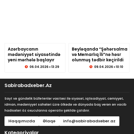
Azərbaycanın
Beyləqanda “Şəhərsalma
mədəniyyət siyasətində
© sabirabadxeber.az
və Memarlıq İli”nə həsr
© sabirabadxeber.az
yeni mərhələ başlayır
olunmuş tədbir keçirildi
06.04.2026 » 13:29
09.04.2026 » 10:10
Sabirabadxeber.Az
Sayt və gündəlik bülletenlər vasitəsi ilə siyasət, iqtisadiyyat, cəmiyyət,
idman, mədəniyyət sahələri üzrə ölkədə və dünyada baş verən ən vacib
hadisələri öz oxucularına operativ şəkildə çatdırır.
Haqqımızda
Əlaqə
info@sabirabadxeber.az
Kateqoriyalar