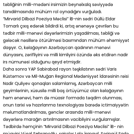
təbliğinin milli-mədəni irsimizin beynəlxalq səviyyədə
tanıdılmasında mühüm rol oynadığını vurğuladı.
“Mirvarid Dilbazi Poeziya Məclisi” İB-nin sədri Güllü Eldar
Tomarlı çıxış edərək bildirdi ki, artıq ənənəyə çevrilən bu
tədbir milli-mənəvi dəyərlərimizin yaşadılması, təbliği və
gələcək nəsillərə ötürülməsi baxımından mühüm əhəmiyyət
daşıyır. O, kəlağayının Azərbaycan qadınının mənəvi
dünyasını, zərifliyini və milli kimliyini özündə əks etdirən nadir
irs nümunəsi olduğunu qeyd etmişdir.
Daha sonra YAP Sabirabad rayon təşkilatının sədri Varis
Rüstəmov və Mil-Muğan Regional Mədəniyyət İdarəsinin rəisi
Nadir Quliyev qonaqları salamlamış, Azərbaycan milli
geyimlərinin, xüsusilə milli baş örtüyümüz olan kəlağayının
həm ənənəvi, həm də müasir formada təqdim olunması,
onun tarixi və hazırlanma texnologiyası barədə ictimaiyyətin
məlumatlandırılması, gənclər arasında milli-mənəvi
dəyərlərə marağın artırılmasının vacibliyini vurğulamışlar.
Tədbirdə həmçinin “Mirvarid Dilbazi Poeziya Məclisi” İB- nin
müavini Vüsal Sehranoğlu, şairələr Lalə İsmayıl, Səringül Sadə,