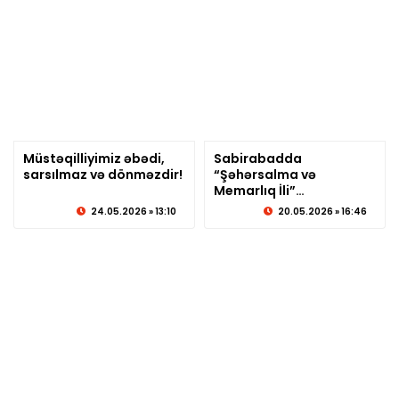
Müstəqilliyimiz əbədi,
Sabirabadda
sarsılmaz və dönməzdir!
© sabirabadxeber.az
“Şəhərsalma və
© sabirabadxeber.az
Memarlıq İli”
çərçivəsində gənclərlə
24.05.2026 » 13:10
20.05.2026 » 16:46
seminar keçirildi