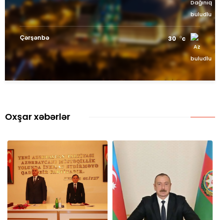
Çərşənbə
30
c
Oxşar xəbərlər