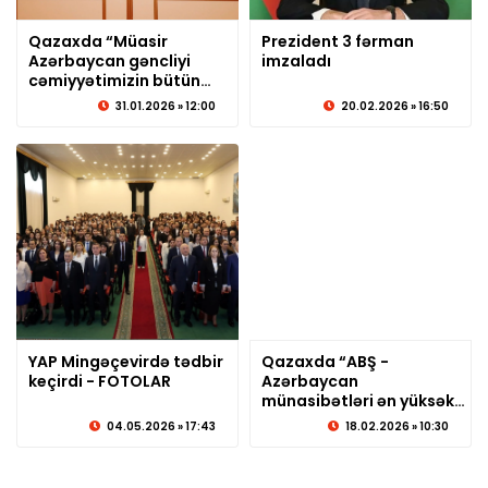
Qazaxda “Müasir
Prezident 3 fərman
Azərbaycan gəncliyi
© sabirabadxeber.az
imzaladı
© sabirabadxeber.az
cəmiyyətimizin bütün
sahələrində ən aparıcı
31.01.2026 » 12:00
20.02.2026 » 16:50
qüvvədir!” mövzusunda
tədbir keçirilib
YAP Mingəçevirdə tədbir
Qazaxda “ABŞ -
keçirdi - FOTOLAR
© sabirabadxeber.az
Azərbaycan
© sabirabadxeber.az
münasibətləri ən yüksək
mərhələdədir"
04.05.2026 » 17:43
18.02.2026 » 10:30
mövzusunda tədbit
keçirilib