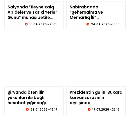
Salyanda “Beynəlxalq
Sabirabadda
Abidələr və Tarixi Yerlər
© sabirabadxeber.az
“Şəhərsalma və
© sabirabadxeber.az
Günü” münasibətilə
Memarlıq İli”
tədbir keçirilib
çərçivəsində
16.04.2026 » 21:05
24.04.2026 » 11:00
maarifləndirici tədbir
keçirilib
Şirvanda ötən ilin
Prezidentin gəlini Buxara
yekunları ilə bağlı
© sabirabadxeber.az
karvansarasının
© sabirabadxeber.az
hesabat yığıncağı
açılışında
keçirildi - Fotolar
29.01.2026 » 18:17
17.03.2026 » 23:16