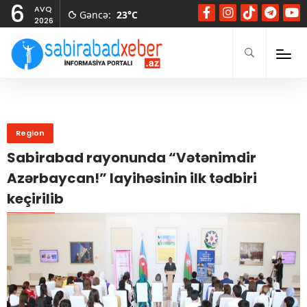
6
AVQ
Gəncə
:
23°C
2026
Region
Sabirabad rayonunda “Vətənimdir
Azərbaycan!” layihəsinin ilk tədbiri
keçirilib