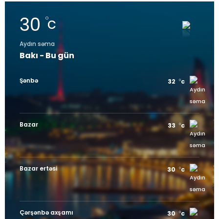
30
c
Aydın səma
Bakı - Bu gün
Şənbə
32
c
Bazar
33
c
Bazar ertəsi
30
c
Çərşənbə axşamı
30
c