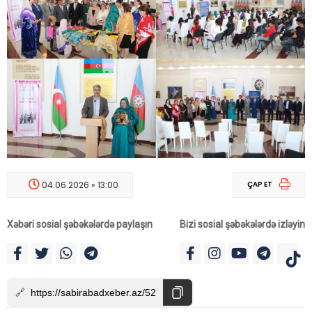
04.06.2026 » 13:00
ÇAP ET
Xəbəri sosial şəbəkələrdə paylaşın
Bizi sosial şəbəkələrdə izləyin
🔗