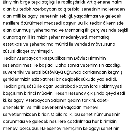
Birliyinin birgə təşkilatçılığı ilə reallaşdırıldı. Artıq ənənə halını
alan bu tədbir Azərbaycan xalq tətbiqi sənətinin incilərindən
olan milli kəlağayı sənətinin təbliği, yaşadılması və gələcək
nəsillərə ötürülməsi məqsədi daşıyır. Bu ilki tədbir ölkəmizdə
elan olunmuş “Şəhərsalma və Memarlıq İli” çərçivəsində təşkil
olunaraq milli irsimizin şəhər mədəniyyəti, memarlıq
estetikası və şəhərsalma mühiti ilə vəhdəti mövzusuna
xüsusi diqqət ayırılmışdır.
Tədbir Azərbaycan Respublikasının Dövlət Himninin
səsləndirilməsi ilə başladı. Daha sonra Vətənimizin azadlığı,
suverenliyi və ərazi bütövlüyü uğrunda canlarından keçmiş
şəhidlərimizin əziz xatirəsi bir dəqiqəlik sükutla yad edildi.
Tədbiri giriş sözü ilə açan Sabirabad Rayon İcra Hakimiyyəti
başçısının birinci müavini Həsən Həsənov çıxışında qeyd etdi
ki, kəlağayı Azərbaycan xalqının qədim tarixini, adət-
ənənələrini və milli dəyərlərini yaşadan mənəvi
sərvətlərimizdən biridir. O bildirdi ki, bu sənət nümunəsinin
qorunması və gələcək nəsillərə çatdırılması hər birimizin
mənəvi borcudur. H.Həsənov həmçinin kəlağayı sənətinin