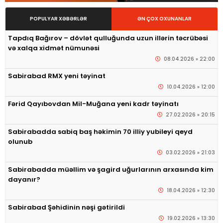
POPULYAR XƏBƏRLƏR
ƏN ÇOX OXUNANLAR
Tapdıq Bağırov – dövlət qulluğunda uzun illərin təcrübəsi
və xalqa xidmət nümunəsi
08.04.2026 » 22:00
Sabirabad RMX yeni təyinat
10.04.2026 » 12:00
Fərid Qayıbovdan Mil-Muğana yeni kadr təyinatı
27.02.2026 » 20:15
Sabirabadda sabiq baş həkimin 70 illiy yubileyi qeyd
olunub
03.02.2026 » 21:03
Sabirabadda müəllim və şagird uğurlarının arxasında kim
dayanır?
18.04.2026 » 12:30
Sabirabad Şəhidinin nəşi gətirildi
19.02.2026 » 13:30