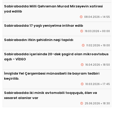
Sabirabadda Milli Qəhrəman Murad Mirzəyevin xatirəsi
yad edilib
08.04.2026 » 14:55
Sabirabadda 17 yaşlı yeniyetmə intihar edib
19.03.2026 » 00:00
Sabirabadın itkin şəhidinin nəşi tapıldı
11.02.2026 » 19:00
Sabirabadda içərisində 20-dək şagird olan mikroavtobus
aşdı - VİDEO
16.04.2026 » 18:50
İmişlidə Yel Çərşəmbəsi münasibəti ilə bayram tədbiri
keçirilib.
10.03.2026 » 17:45
Sabirabadda iki minik avtomobili toqquşub, ölən və
xəsarət alanlar var
25.06.2026 » 18:30