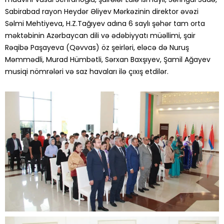
Sabirabad rayon Heydər Əliyev Mərkəzinin direktor əvəzi
Səlmi Mehtiyeva, H.Z.Tağıyev adına 6 saylı şəhər tam orta
məktəbinin Azərbaycan dili və ədəbiyyatı müəllimi, şair
Rəqibə Paşayeva (Qəvvas) öz şeirləri, eləcə də Nuruş
Məmmədli, Murad Hümbətli, Sərxan Baxşıyev, Şamil Ağayev
musiqi nömrələri və saz havaları ilə çıxış etdilər.