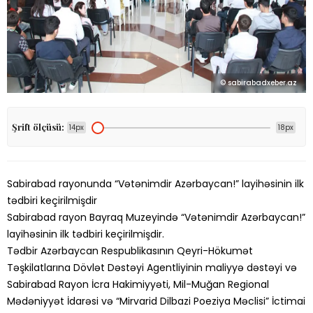
© sabirabadxeber.az
Şrift ölçüsü:
14px
18px
Sabirabad rayonunda “Vətənimdir Azərbaycan!” layihəsinin ilk
tədbiri keçirilmişdir
Sabirabad rayon Bayraq Muzeyində “Vətənimdir Azərbaycan!”
layihəsinin ilk tədbiri keçirilmişdir.
Tədbir Azərbaycan Respublikasının Qeyri-Hökumət
Təşkilatlarına Dövlət Dəstəyi Agentliyinin maliyyə dəstəyi və
Sabirabad Rayon İcra Hakimiyyəti, Mil-Muğan Regional
Mədəniyyət İdarəsi və “Mirvarid Dilbazi Poeziya Məclisi” İctimai