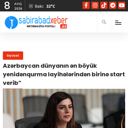
8
AVQ
Bakı
:
32°C
2026
Siyasət
Azərbaycan dünyanın ən böyük
yenidənqurma layihələrindən birinə start
verib”