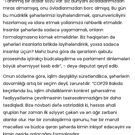
“Tanınmış bir atalar sözü var: Biz dünyanı əcdadlarımızdan
miras almamışıq, onu övladlarımızdan borc almışıq. Bu gün
bu müdriklik şəhərlərimizi layihələndirmək, qanunvericiliyini
hazırlamaq və idarə etmək yollarımıza rəhbərlik etməlidir.
İnsanlar şəhərlərdə sadəcə yaşamamalı, onların
formalaşmasına kömək etməlidirlər. Biz həqiqətən də
şəhərləri insanlarla birlikdə layihələndiririk, yoxsa sadəcə
insanlar üçün? Məhz buna görə də qərarların qəbulu
prosesində iştirakçı büdcələşdirmə və parlament dinləmələri
böyük əhəmiyyət kəsb edir”, - deyə deputat qeyd edib.
Onun sözlərinə görə, iqlim dəyişikliyi sürətləndikcə, şəhərlərin
davamlılığı artıq bir seçim deyil, zərurətdir:
“COP29 Bakıda
keçiriləndə bu, iqlim öhdəliklərinin konkret şəhərsalma
fəaliyyətlərinə çevrilməsinin təxirəsalınmazlığını bir daha
təsdiqlədi. Bizə növbəti dəfə xatırladıldı ki, həssas əhali
qrupları hər zaman ilk əziyyət çəkən və ən ağır zərbəni
alanlar olur. Hər bir zonalaşdırma qanunu, hər bir mənzil
məcəlləsi və büdcə qərarı şəhərdə kimin inkişaf edəcəyini və
kimin geridə qalacağını formalaşdırır.