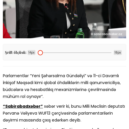
© sabirabadxeber.az
Şrift ölçüsü:
14px
18px
Parlamentlər “Yeni Şəhərsalma Gündəliyi” və 11-ci Davamlı
İnkişaf Məqsədi kimi qlobal öhdəliklərin milli qanunvericiliyə,
büdcələrə və hesabatlılıq mexanizmlərinə çevrilməsində
mühüm rol oynayır”.
“Sabirabadxəbər”
xəbər verir ki, bunu Milli Məclisin deputatı
Pərvanə Vəliyeva WUF13 çərçivəsində parlamentarilərin
dəyirmi masasında çıxış edərkən deyib.