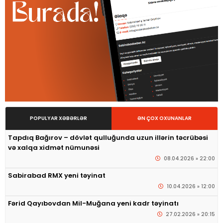
POPULYAR XƏBƏRLƏR
ƏN ÇOX OXUNANLAR
Tapdıq Bağırov – dövlət qulluğunda uzun illərin təcrübəsi
və xalqa xidmət nümunəsi
08.04.2026 » 22:00
Sabirabad RMX yeni təyinat
10.04.2026 » 12:00
Fərid Qayıbovdan Mil-Muğana yeni kadr təyinatı
27.02.2026 » 20:15