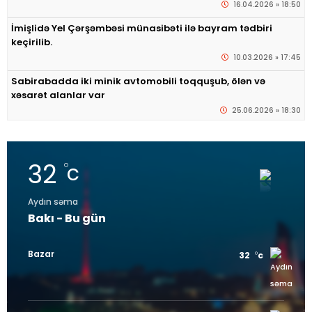
16.04.2026 » 18:50
İmişlidə Yel Çərşəmbəsi münasibəti ilə bayram tədbiri
keçirilib.
10.03.2026 » 17:45
Sabirabadda iki minik avtomobili toqquşub, ölən və
xəsarət alanlar var
25.06.2026 » 18:30
32
c
Aydın səma
Bakı - Bu gün
Bazar
32
c