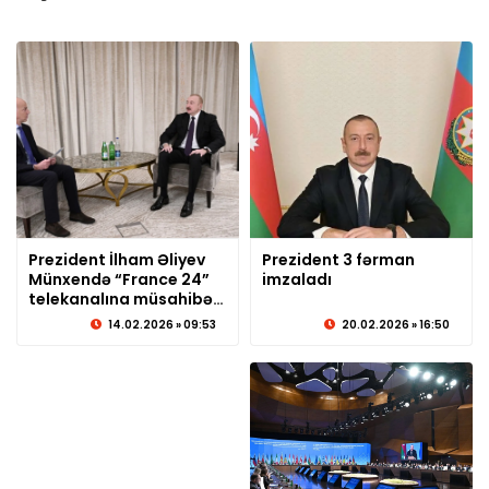
Prezident İlham Əliyev
Prezident 3 fərman
Münxendə “France 24”
© sabirabadxeber.az
imzaladı
© sabirabadxeber.az
telekanalına müsahibə
verib
14.02.2026 » 09:53
20.02.2026 » 16:50