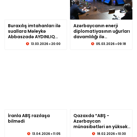
Buraxılış imtahanları ilə
Azərbaycanın enerji
suallara Məleykə
© sabirabadxeber.az
diplomatiyasının uğurları
© sabirabadxeber.az
Abbaszadə AYDINLIQ
davamlılığı ilə
GƏTİRDİ
diqqətdədir
13.03.2026 » 20:00
05.03.2026 » 09:18
İranla ABŞ razılaşa
Qazaxda “ABŞ -
bilmədi
© sabirabadxeber.az
Azərbaycan
© sabirabadxeber.az
münasibətləri ən yüksək
mərhələdədir"
13.04.2026 » 11:05
18.02.2026 » 10:30