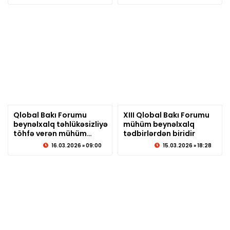
mövzusunda tədbit
keçirilib
Qlobal Bakı Forumu
XIII Qlobal Bakı Forumu
beynəlxalq təhlükəsizliyə
© sabirabadxeber.az
mühüm beynəlxalq
© sabirabadxeber.az
töhfə verən mühüm
tədbirlərdən biridir
platformalardandır
16.03.2026 » 09:00
15.03.2026 » 18:28