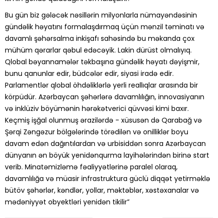
Bu gün biz gələcək nəsillərin milyonlarla nümayəndəsinin
gündəlik həyatını formalaşdırmaq üçün mənzil təminatı və
davamlı şəhərsalma inkişafı sahəsində bu məkanda çox
mühüm qərarlar qəbul edəcəyik. Lakin dürüst olmalıyıq.
Qlobal bəyannamələr təkbaşına gündəlik həyatı dəyişmir,
bunu qanunlar edir, büdcələr edir, siyasi iradə edir.
Parlamentlər qlobal öhdəliklərlə yerli reallıqlar arasında bir
körpüdür. Azərbaycan şəhərlərə davamlılığın, innovasiyanın
və inklüziv böyümənin hərəkətverici qüvvəsi kimi baxır.
Keçmiş işğal olunmuş ərazilərdə - xüsusən də Qarabağ və
Şərqi Zəngəzur bölgələrində törədilən və onilliklər boyu
davam edən dağıntılardan və urbisiddən sonra Azərbaycan
dünyanın ən böyük yenidənqurma layihələrindən birinə start
verib. Minatəmizləmə fəaliyyətlərinə paralel olaraq,
davamlılığa və müasir infrastruktura güclü diqqət yetirməklə
bütöv şəhərlər, kəndlər, yollar, məktəblər, xəstəxanalar və
mədəniyyət obyektləri yenidən tikilir”