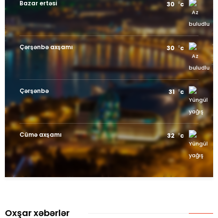
Bazar ertəsi
30
c
Çərşənbə axşamı
30
c
Çərşənbə
31
c
Cümə axşamı
32
c
Oxşar xəbərlər