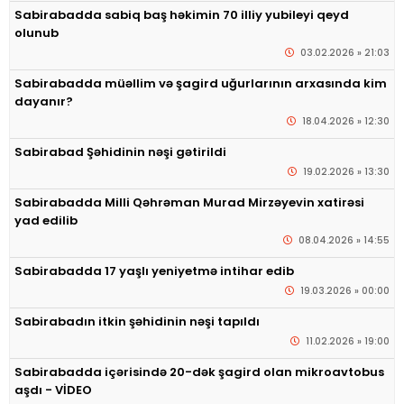
Sabirabadda sabiq baş həkimin 70 illiy yubileyi qeyd
olunub
03.02.2026 » 21:03
Sabirabadda müəllim və şagird uğurlarının arxasında kim
dayanır?
18.04.2026 » 12:30
Sabirabad Şəhidinin nəşi gətirildi
19.02.2026 » 13:30
Sabirabadda Milli Qəhrəman Murad Mirzəyevin xatirəsi
yad edilib
08.04.2026 » 14:55
Sabirabadda 17 yaşlı yeniyetmə intihar edib
19.03.2026 » 00:00
Sabirabadın itkin şəhidinin nəşi tapıldı
11.02.2026 » 19:00
Sabirabadda içərisində 20-dək şagird olan mikroavtobus
aşdı - VİDEO