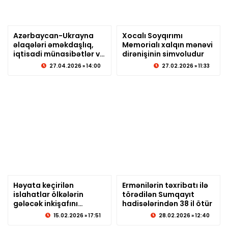
Azərbaycan-Ukrayna
Xocalı Soyqırımı
əlaqələri əməkdaşlıq,
© sabirabadxeber.az
Memorialı xalqın mənəvi
© sabirabadxeber.az
iqtisadi münasibətlər və
dirənişinin simvoludur
qarşılıqlı maraqlara
27.04.2026 » 14:00
27.02.2026 » 11:33
əsaslanıb
Həyata keçirilən
Ermənilərin təxribatı ilə
islahatlar ölkələrin
© sabirabadxeber.az
törədilən Sumqayıt
© sabirabadxeber.az
gələcək inkişafını
hadisələrindən 38 il ötür
müəyyən edir
15.02.2026 » 17:51
28.02.2026 » 12:40