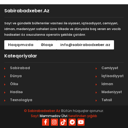
Sabirabadxeber.Az
Sayt və gündəlik bülletenlər vasitəsi ilə siyasət, iqtisadiyyat, cəmiyyət,
idman, mədəniyyət sahələri üzrə ölkədə və dünyada baş verən ən vacib
hadisələri öz oxucularına operativ şəkildə çatdırır.
Haqqımızda
Əlaqə
info@sabirabadxeber.az
Kateqoriyalar
Sabirabad
Cəmiyyət
Dünya
İqtisadiyyat
Ölkə
İdman
Hadisə
Mədəniyyət
Texnologiya
Təhsil
© Sabirabadxeber.Az
Bütün hüquqlar qorunur.
Sayt
Məmmədov Ülvi
tərəfindən yığılıb