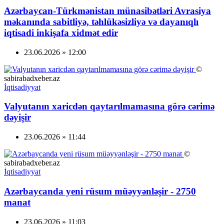
Azərbaycan-Türkmənistan münasibətləri Avrasiya
məkanında sabitliyə, təhlükəsizliyə və dayanıqlı
iqtisadi inkişafa xidmət edir
23.06.2026 » 12:00
©
sabirabadxeber.az
İqtisadiyyat
Valyutanın xaricdən qaytarılmamasına görə cərimə
dəyişir
23.06.2026 » 11:44
©
sabirabadxeber.az
İqtisadiyyat
Azərbaycanda yeni rüsum müəyyənləşir - 2750
manat
23.06.2026 » 11:03