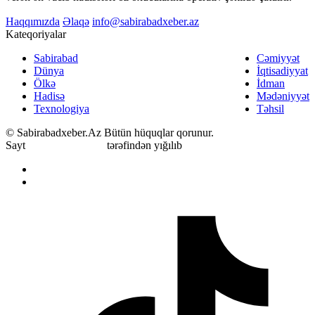
Haqqımızda
Əlaqə
info@sabirabadxeber.az
Kateqoriyalar
Sabirabad
Cəmiyyət
Dünya
İqtisadiyyat
Ölkə
İdman
Hadisə
Mədəniyyət
Texnologiya
Təhsil
© Sabirabadxeber.Az
Bütün hüquqlar qorunur.
Sayt
Məmmədov Ülvi
tərəfindən yığılıb