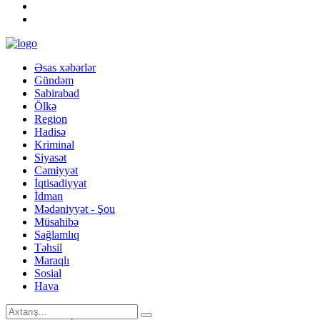
Əsas xəbərlər
Gündəm
Sabirabad
Ölkə
Region
Hadisə
Kriminal
Siyasət
Cəmiyyət
İqtisadiyyat
İdman
Mədəniyyət - Şou
Müsahibə
Sağlamlıq
Təhsil
Maraqlı
Sosial
Hava