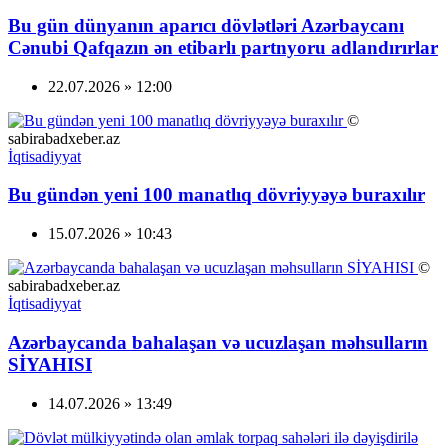
Bu gün dünyanın aparıcı dövlətləri Azərbaycanı
Cənubi Qafqazın ən etibarlı partnyoru adlandırırlar
22.07.2026 » 12:00
©
sabirabadxeber.az
İqtisadiyyat
Bu gündən yeni 100 manatlıq dövriyyəyə buraxılır
15.07.2026 » 10:43
©
sabirabadxeber.az
İqtisadiyyat
Azərbaycanda bahalaşan və ucuzlaşan məhsulların
SİYAHISI
14.07.2026 » 13:49