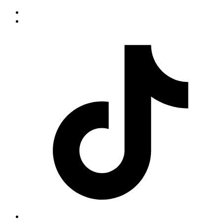
Yüklənir...
:
...