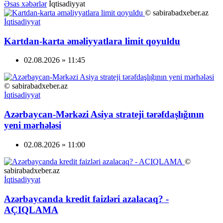
Əsas xəbərlər
İqtisadiyyat
© sabirabadxeber.az
İqtisadiyyat
Kartdan-karta əməliyyatlara limit qoyuldu
02.08.2026 » 11:45
© sabirabadxeber.az
İqtisadiyyat
Azərbaycan-Mərkəzi Asiya strateji tərəfdaşlığının
yeni mərhələsi
02.08.2026 » 11:00
©
sabirabadxeber.az
İqtisadiyyat
Azərbaycanda kredit faizləri azalacaq? -
AÇIQLAMA