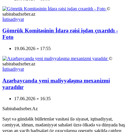
©
sabirabadxeber.az
İqtisadiyyat
Gömrük Komitəsinin İdarə rəisi işdən çıxarıldı -
Foto
19.06.2026 » 17:55
©
sabirabadxeber.az
İqtisadiyyat
Azərbaycanda yeni maliyyələşmə mexanizmi
yaradılır
17.06.2026 » 16:35
Sabirabadxeber.Az
Sayt və gündəlik bülletenlər vasitəsi ilə siyasət, iqtisadiyyat,
cəmiyyət, idman, mədəniyyət sahələri üzrə ölkədə və dünyada baş
verən ən vacib hadisələri öz oxucularına operativ şəkildə çatdırır.