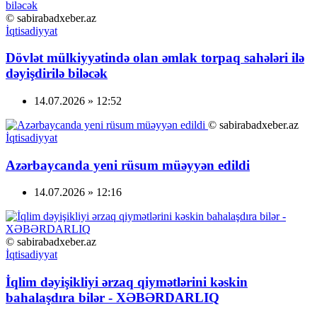
© sabirabadxeber.az
İqtisadiyyat
Dövlət mülkiyyətində olan əmlak torpaq sahələri ilə
dəyişdirilə biləcək
14.07.2026 » 12:52
© sabirabadxeber.az
İqtisadiyyat
Azərbaycanda yeni rüsum müəyyən edildi
14.07.2026 » 12:16
© sabirabadxeber.az
İqtisadiyyat
İqlim dəyişikliyi ərzaq qiymətlərini kəskin
bahalaşdıra bilər - XƏBƏRDARLIQ